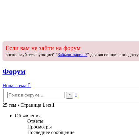
Если вам не зайти на форум
воспользуйтесь функцией "
Забыли пароль?
" для восстановления досту
Форум
Новая
Н
о
в
а
я
т
е
м
а
тема
Расширенный
Поиск
поиск
25 тем • Страница
1
из
1
Объявления
Ответы
Просмотры
Последнее сообщение