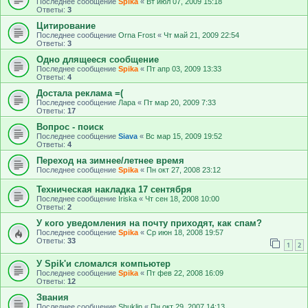
Последнее сообщение
Spika
«
Вт июл 07, 2009 15:18
Ответы:
3
Цитирование
Последнее сообщение
Оrna Frost
«
Чт май 21, 2009 22:54
Ответы:
3
Одно длящееся сообщение
Последнее сообщение
Spika
«
Пт апр 03, 2009 13:33
Ответы:
4
Достала реклама =(
Последнее сообщение
Лара
«
Пт мар 20, 2009 7:33
Ответы:
17
Вопрос - поиск
Последнее сообщение
Siava
«
Вс мар 15, 2009 19:52
Ответы:
4
Переход на зимнее/летнее время
Последнее сообщение
Spika
«
Пн окт 27, 2008 23:12
Техническая накладка 17 сентября
Последнее сообщение
Iriska
«
Чт сен 18, 2008 10:00
Ответы:
2
У кого уведомления на почту приходят, как спам?
Последнее сообщение
Spika
«
Ср июн 18, 2008 19:57
Ответы:
33
1
2
У Spik'и сломался компьютер
Последнее сообщение
Spika
«
Пт фев 22, 2008 16:09
Ответы:
12
Звания
Последнее сообщение
Shuklin
«
Пн окт 29, 2007 14:13