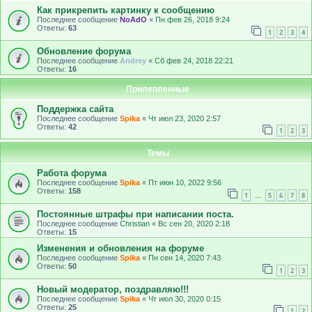
Как прикрепить картинку к сообщению
Последнее сообщение
NoAdO
«
Пн фев 26, 2018 9:24
Ответы:
63
1
2
3
4
Обновление форума
Последнее сообщение
Andrey
«
Сб фев 24, 2018 22:21
Ответы:
16
Прилепленные
Поддержка сайта
Последнее сообщение
Spika
«
Чт июл 23, 2020 2:57
Ответы:
42
1
2
3
Темы
Работа форума
Последнее сообщение
Spika
«
Пт июн 10, 2022 9:56
Ответы:
158
1
5
6
7
8
…
Постоянные штрафы при написании поста.
Последнее сообщение
Christian
«
Вс сен 20, 2020 2:18
Ответы:
15
Изменения и обновления на форуме
Последнее сообщение
Spika
«
Пн сен 14, 2020 7:43
Ответы:
50
1
2
3
Новый модератор, поздравляю!!!
Последнее сообщение
Spika
«
Чт июл 30, 2020 0:15
Ответы:
25
1
2