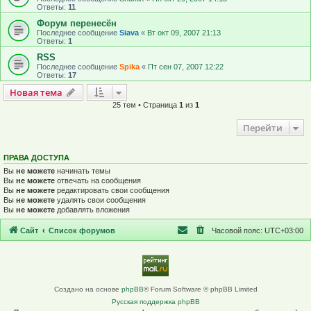
Ответы:
11
Форум перенесён
Последнее сообщение
Siava
«
Вт окт 09, 2007 21:13
Ответы:
1
RSS
Последнее сообщение
Spika
«
Пт сен 07, 2007 12:22
Ответы:
17
Новая тема
Н
о
в
а
я
т
е
м
а
25 тем • Страница
1
из
1
Перейти
ПРАВА ДОСТУПА
Вы
не можете
начинать темы
Вы
не можете
отвечать на сообщения
Вы
не можете
редактировать свои сообщения
Вы
не можете
удалять свои сообщения
Вы
не можете
добавлять вложения
Сайт
Список форумов
Часовой пояс:
UTC+03:00
Создано на основе
phpBB
® Forum Software © phpBB Limited
Русская поддержка phpBB