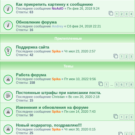
Как прикрепить картинку к сообщению
Последнее сообщение
NoAdO
«
Пн фев 26, 2018 9:24
Ответы:
63
1
2
3
4
Обновление форума
Последнее сообщение
Andrey
«
Сб фев 24, 2018 22:21
Ответы:
16
Прилепленные
Поддержка сайта
Последнее сообщение
Spika
«
Чт июл 23, 2020 2:57
Ответы:
42
1
2
3
Темы
Работа форума
Последнее сообщение
Spika
«
Пт июн 10, 2022 9:56
Ответы:
158
1
5
6
7
8
…
Постоянные штрафы при написании поста.
Последнее сообщение
Christian
«
Вс сен 20, 2020 2:18
Ответы:
15
Изменения и обновления на форуме
Последнее сообщение
Spika
«
Пн сен 14, 2020 7:43
Ответы:
50
1
2
3
Новый модератор, поздравляю!!!
Последнее сообщение
Spika
«
Чт июл 30, 2020 0:15
Ответы:
25
1
2