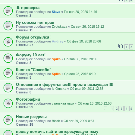
🐧 проверка
Последнее сообщение
Siava
«
Пн янв 20, 2020 14:46
Ответы:
2
Ну совсем нет прав
Последнее сообщение
Zvolskaya
«
Ср сен 26, 2018 15:12
Ответы:
11
Форум открылся!
Последнее сообщение
Andrey
«
Сб фев 10, 2018 20:06
Ответы:
27
1
2
Форуму 10 лет!
Последнее сообщение
Spika
«
Сб янв 06, 2018 20:39
Ответы:
8
Кнопка "Спасибо"
Последнее сообщение
Spika
«
Ср сен 23, 2015 0:10
Ответы:
8
Отношение к форумчанам!!! просто возмущает!!!!
Последнее сообщение
Iz Omska
«
Сб июл 09, 2011 12:35
Ответы:
8
Фотографии
Последнее сообщение
стальная леди
«
Сб мар 13, 2010 12:58
Ответы:
99
1
2
3
4
5
Новые разделы
Последнее сообщение
Black
«
Сб авг 29, 2009 0:57
Ответы:
15
прошу помочь найти интересующую тему