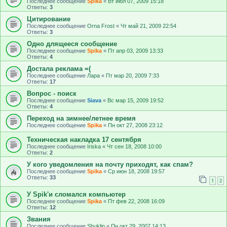
Последнее сообщение
Spika
«
Вт июл 07, 2009 15:18
Ответы:
3
Цитирование
Последнее сообщение
Оrna Frost
«
Чт май 21, 2009 22:54
Ответы:
3
Одно длящееся сообщение
Последнее сообщение
Spika
«
Пт апр 03, 2009 13:33
Ответы:
4
Достала реклама =(
Последнее сообщение
Лара
«
Пт мар 20, 2009 7:33
Ответы:
17
Вопрос - поиск
Последнее сообщение
Siava
«
Вс мар 15, 2009 19:52
Ответы:
4
Переход на зимнее/летнее время
Последнее сообщение
Spika
«
Пн окт 27, 2008 23:12
Техническая накладка 17 сентября
Последнее сообщение
Iriska
«
Чт сен 18, 2008 10:00
Ответы:
2
У кого уведомления на почту приходят, как спам?
Последнее сообщение
Spika
«
Ср июн 18, 2008 19:57
Ответы:
33
1
2
У Spik'и сломался компьютер
Последнее сообщение
Spika
«
Пт фев 22, 2008 16:09
Ответы:
12
Звания
Последнее сообщение
Shuklin
«
Пн окт 29, 2007 14:13