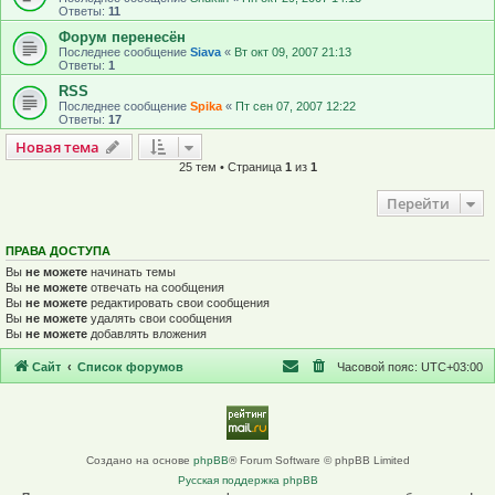
Ответы:
11
Форум перенесён
Последнее сообщение
Siava
«
Вт окт 09, 2007 21:13
Ответы:
1
RSS
Последнее сообщение
Spika
«
Пт сен 07, 2007 12:22
Ответы:
17
Новая тема
Н
о
в
а
я
т
е
м
а
25 тем • Страница
1
из
1
Перейти
ПРАВА ДОСТУПА
Вы
не можете
начинать темы
Вы
не можете
отвечать на сообщения
Вы
не можете
редактировать свои сообщения
Вы
не можете
удалять свои сообщения
Вы
не можете
добавлять вложения
Сайт
Список форумов
Часовой пояс:
UTC+03:00
Создано на основе
phpBB
® Forum Software © phpBB Limited
Русская поддержка phpBB