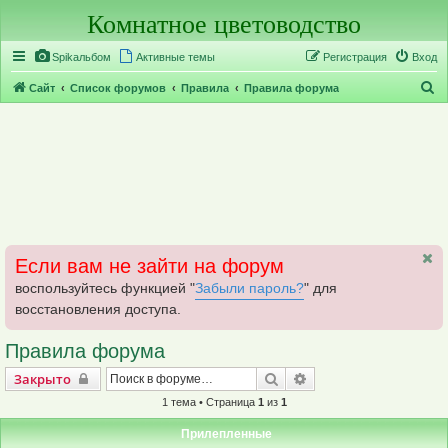
Комнатное цветоводство
Регистрация
Spikальбом
Активные темы
Р
е
г
и
с
т
р
а
ц
и
я
Вход
П
Сайт
Список форумов
Правила
Правила форума
о
и
с
к
Если вам не зайти на форум
воспользуйтесь функцией "
Забыли пароль?
" для
восстановления доступа.
Правила форума
Закрыто
Поиск
Расширенный поиск
Закрыто
1 тема • Страница
1
из
1
Прилепленные