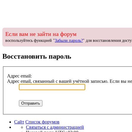
Если вам не зайти на форум
воспользуйтесь функцией "
Забыли пароль?
" для восстановления досту
Восстановить пароль
Адрес email:
Адрес email, связанный с вашей учётной записью. Если вы не
Сайт
Список форумов
С
в
я
з
а
т
ь
с
я
с
а
д
м
и
н
и
с
т
р
а
ц
и
е
й