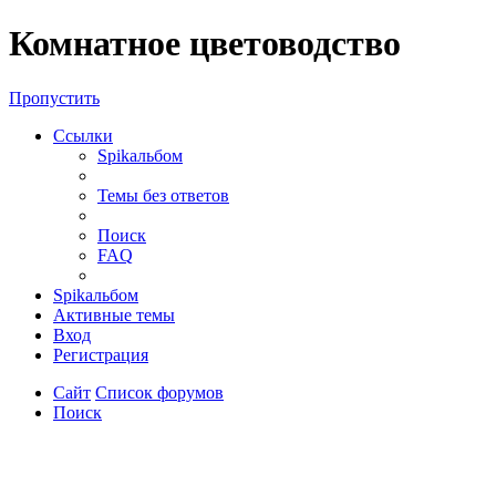
Регистрация
Комнатное цветоводство
Пропустить
Ссылки
Spikальбом
Темы без ответов
Поиск
FAQ
Spikальбом
Активные темы
Вход
Р
е
г
и
с
т
р
а
ц
и
я
Сайт
Список форумов
Поиск