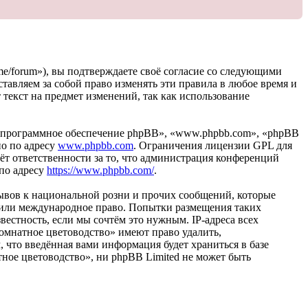
.me/forum»), вы подтверждаете своё согласие со следующими
тавляем за собой право изменять эти правила в любое время и
 текст на предмет изменений, так как использование
«программное обеспечение phpBB», «www.phpbb.com», «phpBB
но по адресу
www.phpbb.com
. Ограничения лицензии GPL для
ёт ответственности за то, что администрация конференций
 по адресу
https://www.phpbb.com/
.
ывов к национальной розни и прочих сообщений, которые
» или международное право. Попытки размещения таких
естность, если мы сочтём это нужным. IP-адреса всех
омнатное цветоводство» имеют право удалить,
, что введённая вами информация будет храниться в базе
ное цветоводство», ни phpBB Limited не может быть