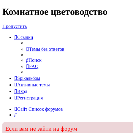
Комнатное цветоводство
Регистрация
Пропустить
Ссылки
Темы без ответов
Поиск
FAQ
Spikальбом
Активные темы
Вход
Р
е
г
и
с
т
р
а
ц
и
я
Сайт
Список форумов
Поиск
Если вам не зайти на форум