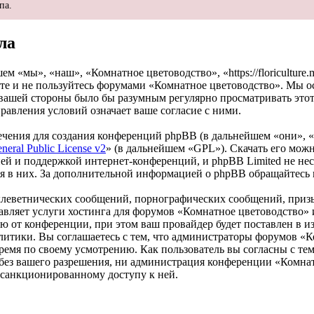
па.
ла
 «мы», «наш», «Комнатное цветоводство», «https://floriculture
ите и не пользуйтесь форумами «Комнатное цветоводство». Мы ос
с вашей стороны было бы разумным регулярно просматривать этот
авления условий означает ваше согласие с ними.
чения для создания конференций phpBB (в дальнейшем «они», 
eral Public License v2
» (в дальнейшем «GPL»). Скачать его мож
ей и поддержкой интернет-конференций, и phpBB Limited не нес
ия в них. За дополнительной информацией о phpBB обращайтесь
клеветнических сообщений, порнографических сообщений, приз
тавляет услуги хостинга для форумов «Комнатное цветоводство
от конференции, при этом ваш провайдер будет поставлен в изв
итики. Вы соглашаетесь с тем, что администраторы форумов «К
ремя по своему усмотрению. Как пользователь вы согласны с тем
 без вашего разрешения, ни администрация конференции «Комнат
несанкционированному доступу к ней.