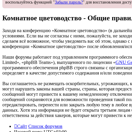
воспользуйтесь функцией "
Забыли пароль?
" для восстановления досту
Комнатное цветоводство - Общие прави
Заходя на конференцию «Комнатное цветоводство» (в дальнейшем
условиями. Если вы не согласны с ними, пожалуйста, не заход
сделаем всё возможное, чтобы уведомить вас об этом, однако 
конференции «Комнатное цветоводство» после обновления/испр
Наши форумы работают под управлением программного обеспе
Limited», «phpBB Teams»), выпущенного по лицензии «
GNU Gen
программного обеспечения phpBB строго связаны с организаци
определяет в качестве допустимого содержания и/или поведен
Вы соглашаетесь не размещать оскорбительных, угрожающих, 
могут нарушить законы вашей страны, страны, которая предос
сообщений могут привести к вашему немедленному отключению 
сообщений сохраняются для возможности проведения такой пол
отредактировать, перенести или закрыть любую тему в любое в
данных. Хотя эта информация не будет открыта третьим лицам
ответственна за действия хакеров, которые могут привести к 
Сайт
Список форумов
Часовой пояс:
UTC+03:00