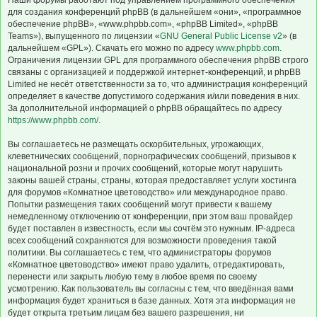
Наши форумы работают под управлением программного обеспечения
для создания конференций phpBB (в дальнейшем «они», «программное
обеспечение phpBB», «www.phpbb.com», «phpBB Limited», «phpBB
Teams»), выпущенного по лицензии «
GNU General Public License v2
» (в
дальнейшем «GPL»). Скачать его можно по адресу
www.phpbb.com
.
Ограничения лицензии GPL для программного обеспечения phpBB строго
связаны с организацией и поддержкой интернет-конференций, и phpBB
Limited не несёт ответственности за то, что администрация конференций
определяет в качестве допустимого содержания и/или поведения в них.
За дополнительной информацией о phpBB обращайтесь по адресу
https://www.phpbb.com/
.
Вы соглашаетесь не размещать оскорбительных, угрожающих,
клеветнических сообщений, порнографических сообщений, призывов к
национальной розни и прочих сообщений, которые могут нарушить
законы вашей страны, страны, которая предоставляет услуги хостинга
для форумов «Комнатное цветоводство» или международное право.
Попытки размещения таких сообщений могут привести к вашему
немедленному отключению от конференции, при этом ваш провайдер
будет поставлен в известность, если мы сочтём это нужным. IP-адреса
всех сообщений сохраняются для возможности проведения такой
политики. Вы соглашаетесь с тем, что администраторы форумов
«Комнатное цветоводство» имеют право удалить, отредактировать,
перенести или закрыть любую тему в любое время по своему
усмотрению. Как пользователь вы согласны с тем, что введённая вами
информация будет храниться в базе данных. Хотя эта информация не
будет открыта третьим лицам без вашего разрешения, ни