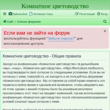
Комнатное цветоводство
Регистрация
Spikальбом
Активные темы
Р
е
г
и
с
т
р
а
ц
и
я
Вход
П
Сайт
Список форумов
о
Если вам не зайти на форум
и
воспользуйтесь функцией "
Забыли пароль?
" для
с
восстановления доступа.
к
Комнатное цветоводство - Общие правила
Заходя на конференцию «Комнатное цветоводство» (в дальнейшем
«мы», «наш», «Комнатное цветоводство», «https://floriculture.me/forum»),
вы подтверждаете своё согласие со следующими условиями. Если вы не
согласны с ними, пожалуйста, не заходите и не пользуйтесь форумами
«Комнатное цветоводство». Мы оставляем за собой право изменять эти
правила в любое время и сделаем всё возможное, чтобы уведомить вас
об этом, однако с вашей стороны было бы разумным регулярно
просматривать этот текст на предмет изменений, так как использование
конференции «Комнатное цветоводство» после обновления/исправления
условий означает ваше согласие с ними.