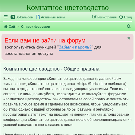
Комнатное цветоводство
Регистрация
Spikальбом
Активные темы
Р
е
г
и
с
т
р
а
ц
и
я
Вход
П
Сайт
Список форумов
о
Если вам не зайти на форум
и
воспользуйтесь функцией "
Забыли пароль?
" для
с
восстановления доступа.
к
Комнатное цветоводство - Общие правила
Заходя на конференцию «Комнатное цветоводство» (в дальнейшем
«мы», «наш», «Комнатное цветоводство», «https://floriculture.me/forum»),
вы подтверждаете своё согласие со следующими условиями. Если вы не
согласны с ними, пожалуйста, не заходите и не пользуйтесь форумами
«Комнатное цветоводство». Мы оставляем за собой право изменять эти
правила в любое время и сделаем всё возможное, чтобы уведомить вас
об этом, однако с вашей стороны было бы разумным регулярно
просматривать этот текст на предмет изменений, так как использование
конференции «Комнатное цветоводство» после обновления/исправления
условий означает ваше согласие с ними.