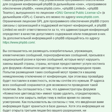
Наши форумы работают под управлением программного обеспечения
для создания конференций phpBB (в дальнейшем «они», «программное
обеспечение phpBB», «www.phpbb.com», «phpBB Limited», «phpBB
Teams»), выпущенного по лицензии «
GNU General Public License v2
» (в
дальнейшем «GPL»). Скачать его можно по адресу
www.phpbb.com
.
Ограничения лицензии GPL для программного обеспечения phpBB строго
связаны с организацией и поддержкой интернет-конференций, и phpBB
Limited не несёт ответственности за то, что администрация конференций
определяет в качестве допустимого содержания и/или поведения в них.
За дополнительной информацией о phpBB обращайтесь по адресу
https://www.phpbb.com/
.
Вы соглашаетесь не размещать оскорбительных, угрожающих,
клеветнических сообщений, порнографических сообщений, призывов к
национальной розни и прочих сообщений, которые могут нарушить
законы вашей страны, страны, которая предоставляет услуги хостинга
для форумов «Комнатное цветоводство» или международное право.
Попытки размещения таких сообщений могут привести к вашему
немедленному отключению от конференции, при этом ваш провайдер
будет поставлен в известность, если мы сочтём это нужным. IP-адреса
всех сообщений сохраняются для возможности проведения такой
политики. Вы соглашаетесь с тем, что администраторы форумов
«Комнатное цветоводство» имеют право удалить, отредактировать,
перенести или закрыть любую тему в любое время по своему
усмотрению. Как пользователь вы согласны с тем, что введённая вами
информация будет храниться в базе данных. Хотя эта информация не
будет открыта третьим лицам без вашего разрешения, ни