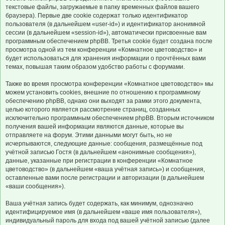
текстовые файлы, загружаемые в папку временных файлов вашего
браузера). Первые две cookie содержат только идентификатор
пользователя (в дальнейшем «user-id») и идентификатор анонимной
сессии (в дальнейшем «session-id»), автоматически присвоенные вам
программным обеспечением phpBB. Третья cookie будет создана после
просмотра одной из тем конференции «Комнатное цветоводство» и
будет использоваться для хранения информации о прочтённых вами
темах, повышая таким образом удобство работы с форумами.
Также во время просмотра конференции «Комнатное цветоводство» мы
можем установить cookies, внешние по отношению к программному
обеспечению phpBB, однако они выходят за рамки этого документа,
целью которого является рассмотрение страниц, созданных
исключительно программным обеспечением phpBB. Вторым источником
получения вашей информации являются данные, которые вы
отправляете на форум. Этими данными могут быть, но не
исчерпываются, следующие данные: сообщения, размещённые под
учётной записью Гостя (в дальнейшем «анонимные сообщения»),
данные, указанные при регистрации в конференции «Комнатное
цветоводство» (в дальнейшем «ваша учётная запись») и сообщения,
оставленные вами после регистрации и авторизации (в дальнейшем
«ваши сообщения»).
Ваша учётная запись будет содержать, как минимум, однозначно
идентифицируемое имя (в дальнейшем «ваше имя пользователя»),
индивидуальный пароль для входа под вашей учётной записью (далее