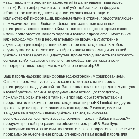
«ваш пароль») и реальный адрес email (в дальнейшем «ваш адрес
email»). Ваша информация из вашей учётной записи на форумах
«Комнатное цветоводство» охраняется законами о защите
компьютерной информации, применяемыми в стране, предоставляющей
нам услуги хостинга. Любая информация, запрашиваемая при
регистрации в конференции «Комнатное цветоводство», кроме вашего
имени пользователя, вашего пароля и вашего адреса email, может быть
как необходимой, так и необязательной ко вводу, на усмотрение
администрации конференции «Комнатное цветоводство». В любом
случае у вас есть возможность выбрать, какая информация из вашей
учётной записи будет общедоступна. Кроме того, у вас есть возможность
согласиться/отказаться от получения сообщений, автоматически
сгенерированных программным обеспечением phpBB.
Ваш пароль надёжно зашифрован (односторонним хэшированием).
Однако не рекомендуется использовать этот же самый пароль,
регистрируясь на других сайтах. Ваш пароль является средством доступа
к вашей учётной записи на форумах «Комнатное цветоводство»,
пожалуйста, храните его в тайне, ни при каких обстоятельствах ни
представители «Комнатное цветоводство», ни phpBB Limited, ни другое
третье лицо не вправе спрашивать ваш пароль. В случае, если вы
забудете ваш пароль к вашей учётной записи, вы сможете
воспользоваться функцией восстановления пароля «Забыли пароль?»,
предусмотренной программным обеспечением phpBB. Вам будет
необходимо ввести ваше имя пользователя и ваш адрес email, после чего
программное обеспечение phpBB сгенерирует вам новый пароль для