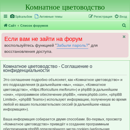
Комнатное цветоводство
Регистрация
Spikальбом
Активные темы
Р
е
г
и
с
т
р
а
ц
и
я
Вход
П
Сайт
Список форумов
о
Если вам не зайти на форум
и
воспользуйтесь функцией "
Забыли пароль?
" для
с
восстановления доступа.
к
Комнатное цветоводство - Соглашение о
конфиденциальности
Это соглашение подробно объясняет, как «Комнатное цветоводство» и
его подразделения (в дальнейшем «мы», «наш», «Комнатное
цветоводство», «https://floriculture.me/forum») и phpBB (в дальнейшем
«они», «программное обеспечение phpBB», «www.phpbb.com», «phpBB
Limited», «phpBB Teams») используют информацию, полученную во время
любой из ваших пользовательских сессий (в дальнейшем «ваша
информация»).
Ваша информация собирается двумя способами. Во-первых, просмотр
«Комнатное цветоводство» приведёт к созданию программным
обеспечением phpBB определённого числа cookies (небольшие