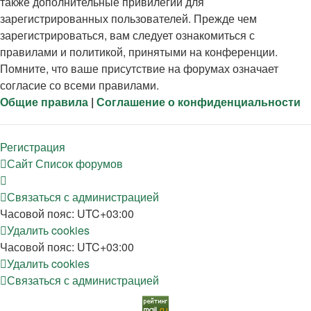
также дополнительные привилегии для
зарегистрированных пользователей. Прежде чем
зарегистрироваться, вам следует ознакомиться с
правилами и политикой, принятыми на конференции.
Помните, что ваше присутствие на форумах означает
согласие со всеми правилами.
Общие правила
|
Соглашение о конфиденциальности
Р
е
г
и
с
т
р
а
ц
и
я
Сайт
Список форумов
С
в
я
з
а
т
ь
с
я
с
а
д
м
и
н
и
с
т
р
а
ц
и
е
й
Часовой пояс:
UTC+03:00
Удалить cookies
Часовой пояс:
UTC+03:00
Удалить cookies
С
в
я
з
а
т
ь
с
я
с
а
д
м
и
н
и
с
т
р
а
ц
и
е
й