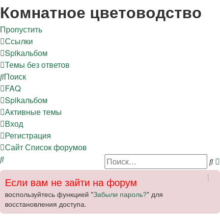
Регистрация
Комнатное цветоводство
Пропустить
Ссылки
Spikальбом
Темы без ответов
Поиск
FAQ
Spikальбом
Активные темы
Вход
Р
е
г
и
с
т
р
а
ц
и
я
Сайт
Список форумов
Поиск
П
Если вам не зайти на форум
воспользуйтесь функцией "
Забыли пароль?
" для
восстановления доступа.