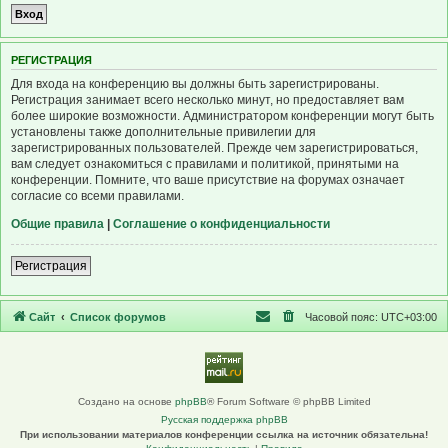
Р
Е
Г
И
С
Т
Р
А
Ц
И
Я
Для входа на конференцию вы должны быть зарегистрированы.
Регистрация занимает всего несколько минут, но предоставляет вам
более широкие возможности. Администратором конференции могут быть
установлены также дополнительные привилегии для
зарегистрированных пользователей. Прежде чем зарегистрироваться,
вам следует ознакомиться с правилами и политикой, принятыми на
конференции. Помните, что ваше присутствие на форумах означает
согласие со всеми правилами.
Общие правила
|
Соглашение о конфиденциальности
Р
е
г
и
с
т
р
а
ц
и
я
Сайт
Список форумов
Часовой пояс:
UTC+03:00
Создано на основе
phpBB
® Forum Software © phpBB Limited
Русская поддержка phpBB
При использовании материалов конференции ссылка на источник обязательна!