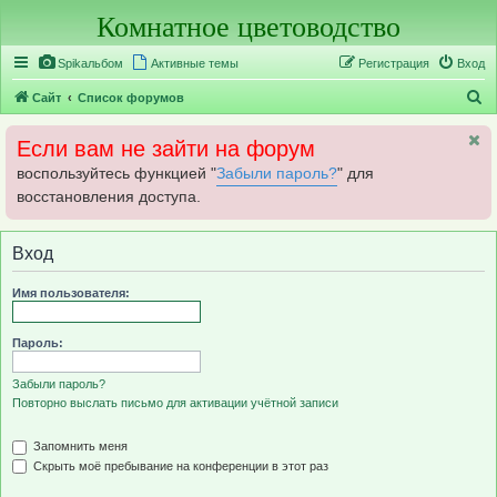
Комнатное цветоводство
Регистрация
Spikальбом
Активные темы
Р
е
г
и
с
т
р
а
ц
и
я
Вход
П
Сайт
Список форумов
о
Если вам не зайти на форум
и
воспользуйтесь функцией "
Забыли пароль?
" для
с
восстановления доступа.
к
Вход
Имя пользователя:
Пароль:
Забыли пароль?
Повторно выслать письмо для активации учётной записи
Запомнить меня
Скрыть моё пребывание на конференции в этот раз