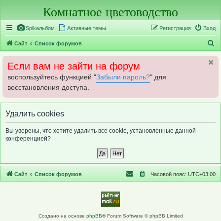
Комнатное цветоводство
Регистрация
Spikальбом
Активные темы
Р
е
г
и
с
т
р
а
ц
и
я
Вход
П
Сайт
Список форумов
о
Если вам не зайти на форум
и
воспользуйтесь функцией "
Забыли пароль?
" для
с
восстановления доступа.
к
Удалить cookies
Вы уверены, что хотите удалить все cookie, установленные данной
конференцией?
Сайт
Список форумов
Часовой пояс:
UTC+03:00
Создано на основе
phpBB
® Forum Software © phpBB Limited