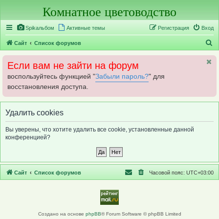
Комнатное цветоводство
Регистрация
Spikальбом
Активные темы
Р
е
г
и
с
т
р
а
ц
и
я
Вход
П
Сайт
Список форумов
о
Если вам не зайти на форум
и
воспользуйтесь функцией "
Забыли пароль?
" для
с
восстановления доступа.
к
Удалить cookies
Вы уверены, что хотите удалить все cookie, установленные данной
конференцией?
Сайт
Список форумов
Часовой пояс:
UTC+03:00
Создано на основе
phpBB
® Forum Software © phpBB Limited