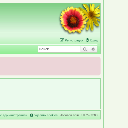
Р
е
г
и
с
т
р
а
ц
и
я
Вход
Поиск
Расширенный по
с
а
д
м
и
н
и
с
т
р
а
ц
и
е
й
Удалить cookies
Часовой пояс:
UTC+03:00