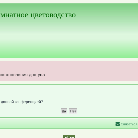
мнатное цветоводство
осстановления доступа.
ые данной конференцией?
С
в
я
з
а
т
ь
с
я