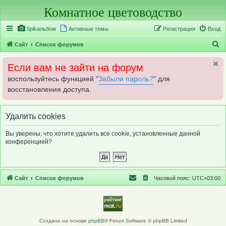
Комнатное цветоводство
Регистрация
Spikальбом
Активные темы
Р
е
г
и
с
т
р
а
ц
и
я
Вход
П
Сайт
Список форумов
о
Если вам не зайти на форум
и
воспользуйтесь функцией "
Забыли пароль?
" для
с
восстановления доступа.
к
Удалить cookies
Вы уверены, что хотите удалить все cookie, установленные данной
конференцией?
Сайт
Список форумов
Часовой пояс:
UTC+03:00
Создано на основе
phpBB
® Forum Software © phpBB Limited