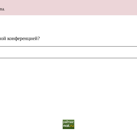
па.
нной конференцией?