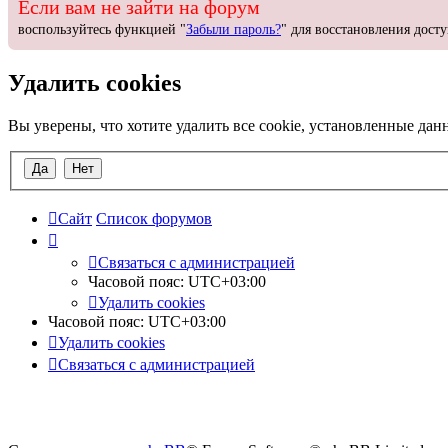
Если вам не зайти на форум
воспользуйтесь функцией "
Забыли пароль?
" для восстановления досту
Удалить cookies
Вы уверены, что хотите удалить все cookie, установленные да
Сайт
Список форумов
С
в
я
з
а
т
ь
с
я
с
а
д
м
и
н
и
с
т
р
а
ц
и
е
й
Часовой пояс:
UTC+03:00
Удалить cookies
Часовой пояс:
UTC+03:00
Удалить cookies
С
в
я
з
а
т
ь
с
я
с
а
д
м
и
н
и
с
т
р
а
ц
и
е
й