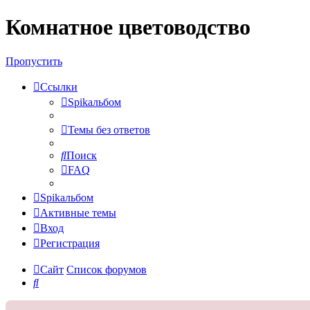
Комнатное цветоводство
Регистрация
Пропустить
Ссылки
Spikальбом
Темы без ответов
Поиск
FAQ
Spikальбом
Активные темы
Вход
Р
е
г
и
с
т
р
а
ц
и
я
Сайт
Список форумов
Поиск