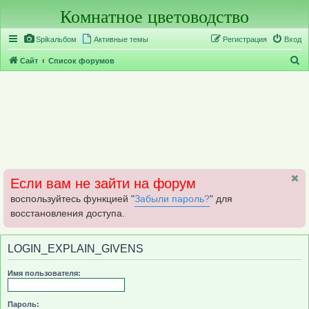
Комнатное цветоводство
Регистрация
Spikальбом
Активные темы
Р
е
г
и
с
т
р
а
ц
и
я
Вход
П
Сайт
Список форумов
о
и
с
к
Если вам не зайти на форум
воспользуйтесь функцией "
Забыли пароль?
" для
восстановления доступа.
LOGIN_EXPLAIN_GIVENS
Имя пользователя:
Пароль: