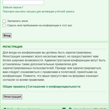
Забыли пароль?
Повторно выслать письмо для активации учётной записи
Запомнить меня
Скрыть моё пребывание на конференции в этот раз
Р
Е
Г
И
С
Т
Р
А
Ц
И
Я
Для входа на конференцию вы должны быть зарегистрированы.
Регистрация занимает всего несколько минут, но предоставляет вам
более широкие возможности. Администратором конференции могут быть
установлены также дополнительные привилегии для
зарегистрированных пользователей. Прежде чем зарегистрироваться,
вам следует ознакомиться с правилами и политикой, принятыми на
конференции. Помните, что ваше присутствие на форумах означает
согласие со всеми правилами.
Общие правила
|
Соглашение о конфиденциальности
Р
е
г
и
с
т
р
а
ц
и
я