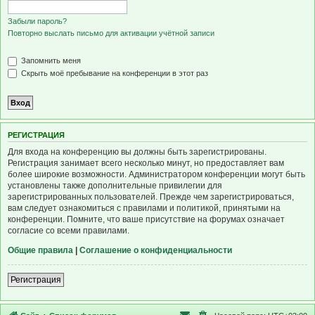
Забыли пароль?
Повторно выслать письмо для активации учётной записи
Запомнить меня
Скрыть моё пребывание на конференции в этот раз
Р
Е
Г
И
С
Т
Р
А
Ц
И
Я
Для входа на конференцию вы должны быть зарегистрированы.
Регистрация занимает всего несколько минут, но предоставляет вам
более широкие возможности. Администратором конференции могут быть
установлены также дополнительные привилегии для
зарегистрированных пользователей. Прежде чем зарегистрироваться,
вам следует ознакомиться с правилами и политикой, принятыми на
конференции. Помните, что ваше присутствие на форумах означает
согласие со всеми правилами.
Общие правила
|
Соглашение о конфиденциальности
Р
е
г
и
с
т
р
а
ц
и
я