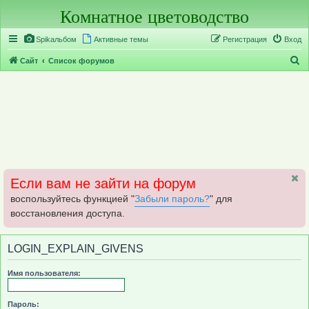
Комнатное цветоводство
Регистрация
Spikальбом
Активные темы
Р
е
г
и
с
т
р
а
ц
и
я
Вход
П
Сайт
Список форумов
о
и
с
к
Если вам не зайти на форум
воспользуйтесь функцией "
Забыли пароль?
" для
восстановления доступа.
LOGIN_EXPLAIN_GIVENS
Имя пользователя:
Пароль: