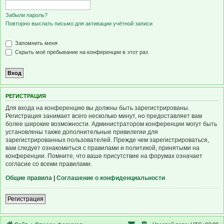
Забыли пароль?
Повторно выслать письмо для активации учётной записи
Запомнить меня
Скрыть моё пребывание на конференции в этот раз
Р
Е
Г
И
С
Т
Р
А
Ц
И
Я
Для входа на конференцию вы должны быть зарегистрированы.
Регистрация занимает всего несколько минут, но предоставляет вам
более широкие возможности. Администратором конференции могут быть
установлены также дополнительные привилегии для
зарегистрированных пользователей. Прежде чем зарегистрироваться,
вам следует ознакомиться с правилами и политикой, принятыми на
конференции. Помните, что ваше присутствие на форумах означает
согласие со всеми правилами.
Общие правила
|
Соглашение о конфиденциальности
Р
е
г
и
с
т
р
а
ц
и
я