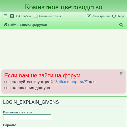
Комнатное цветоводство
Регистрация
Spikальбом
Активные темы
Р
е
г
и
с
т
р
а
ц
и
я
Вход
П
Сайт
Список форумов
о
и
с
к
Если вам не зайти на форум
воспользуйтесь функцией "
Забыли пароль?
" для
восстановления доступа.
LOGIN_EXPLAIN_GIVENS
Имя пользователя:
Пароль: