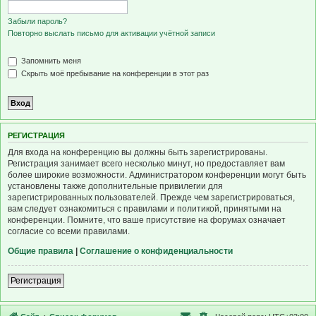
Забыли пароль?
Повторно выслать письмо для активации учётной записи
Запомнить меня
Скрыть моё пребывание на конференции в этот раз
Р
Е
Г
И
С
Т
Р
А
Ц
И
Я
Для входа на конференцию вы должны быть зарегистрированы.
Регистрация занимает всего несколько минут, но предоставляет вам
более широкие возможности. Администратором конференции могут быть
установлены также дополнительные привилегии для
зарегистрированных пользователей. Прежде чем зарегистрироваться,
вам следует ознакомиться с правилами и политикой, принятыми на
конференции. Помните, что ваше присутствие на форумах означает
согласие со всеми правилами.
Общие правила
|
Соглашение о конфиденциальности
Р
е
г
и
с
т
р
а
ц
и
я