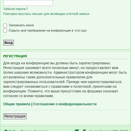
Забыли пароль?
Повторно выслать письмо для активации учётной записи
Запомнить меня
Скрыть моё пребывание на конференции в этот раз
Р
Е
Г
И
С
Т
Р
А
Ц
И
Я
Для входа на конференцию вы должны быть зарегистрированы.
Регистрация занимает всего несколько минут, но предоставляет вам
более широкие возможности. Администратором конференции могут быть
установлены также дополнительные привилегии для
зарегистрированных пользователей. Прежде чем зарегистрироваться,
вам следует ознакомиться с правилами и политикой, принятыми на
конференции. Помните, что ваше присутствие на форумах означает
согласие со всеми правилами.
Общие правила
|
Соглашение о конфиденциальности
Р
е
г
и
с
т
р
а
ц
и
я