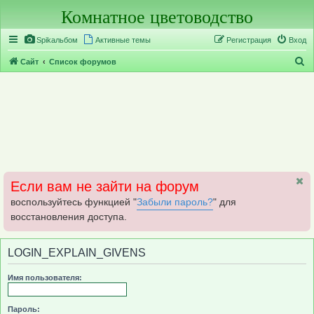
Комнатное цветоводство
Регистрация
Spikальбом
Активные темы
Р
е
г
и
с
т
р
а
ц
и
я
Вход
П
Сайт
Список форумов
о
и
с
к
Если вам не зайти на форум
воспользуйтесь функцией "
Забыли пароль?
" для
восстановления доступа.
LOGIN_EXPLAIN_GIVENS
Имя пользователя:
Пароль: