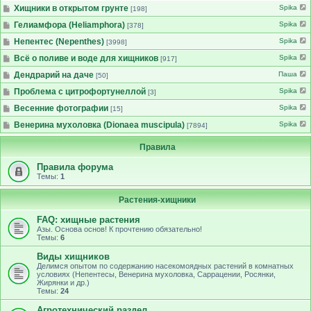
Хищники в открытом грунте
Spika
[198]
Гелиамфора (Heliamphora)
Spika
[378]
Непентес (Nepenthes)
Spika
[3998]
Всё о поливе и воде для хищников
Spika
[917]
Дендрарий на даче
Паша
[50]
Проблема с цитрофортунеллой
Spika
[3]
Весенние фотографии
Spika
[15]
Венерина мухоловка (Dionaea muscipula)
Spika
[7894]
Правила
Правила форума
Темы:
1
Растения-хищники
FAQ: хищные растения
Азы. Основа основ! К прочтению обязательно!
Темы:
6
Виды хищников
Делимся опытом по содержанию насекомоядных растений в комнатных
условиях (Непентесы, Венерина мухоловка, Саррацении, Росянки,
Жирянки и др.)
Темы:
24
Агротехнический раздел