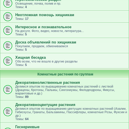
Освещение, почва, полив и пр.
Темы:
4
Неотложная помощь хищникам
Темы:
17
Интересное и познавательное
На досуге. Фото, видео, новости, литература...
Темы:
5
Доска объявлений по хищникам
Покупаем, продаем, обмениваемся
Темы:
5
Хищная беседка
Обо всем, что не вошло в другие разделы
Темы:
5
Комнатные растения по группам
Декоративнолиственные растения
Делимся опытом по выращиванию комнатных растений с листвой
(Драцены, Кротоны, Пальмы, Сингониумы, Филодендроны, Фикусы,
марантовые и др.)
Темы:
89
Декоративноцветущие растения
Делимся опытом по выращиванию цветущих комнатных растений (Азалии,
Гибискусы, Гранаты, Бальзамины, Пассифлоры, комнатные Розы, Фуксии и
др.)
Темы:
64
Геснериевые