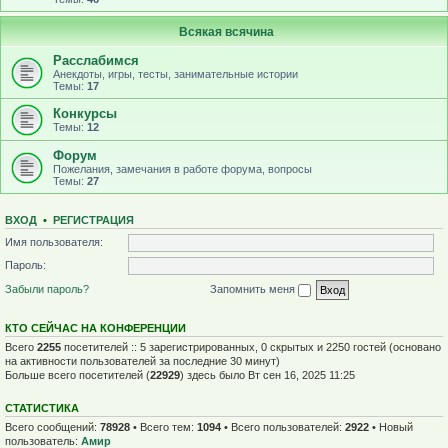
Всякая всячина
Расслабимся
Анекдоты, игры, тесты, занимательные истории
Темы:
17
Конкурсы
Темы:
12
Форум
Пожелания, замечания в работе форума, вопросы
Темы:
27
ВХОД
•
Р
Е
Г
И
С
Т
Р
А
Ц
И
Я
Имя пользователя:
Пароль:
Забыли пароль?
Запомнить меня
КТО СЕЙЧАС НА КОНФЕРЕНЦИИ
Всего
2255
посетителей :: 5 зарегистрированных, 0 скрытых и 2250 гостей (основано
на активности пользователей за последние 30 минут)
Больше всего посетителей (
22929
) здесь было Вт сен 16, 2025 11:25
СТАТИСТИКА
Всего сообщений:
78928
• Всего тем:
1094
• Всего пользователей:
2922
• Новый
пользователь:
Амир