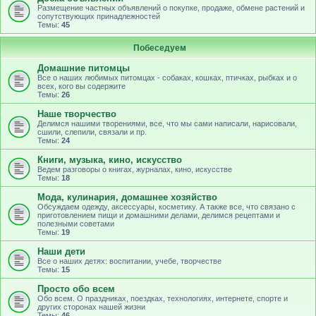
Размещение частных объявлений о покупке, продаже, обмене растений и
сопутствующих принадлежностей
Темы:
45
Побеседуем
Домашние питомцы
Все о наших любимых питомцах - собаках, кошках, птичках, рыбках и о
всех, кого вы содержите
Темы:
26
Наше творчество
Делимся нашими творениями, все, что мы сами написали, нарисовали,
сшили, слепили, связали и пр.
Темы:
24
Книги, музыка, кино, искусство
Ведем разговоры о книгах, журналах, кино, искусстве
Темы:
18
Мода, кулинария, домашнее хозяйство
Обсуждаем одежду, аксессуары, косметику. А также все, что связано с
приготовлением пищи и домашними делами, делимся рецептами и
полезными советами
Темы:
19
Наши дети
Все о наших детях: воспитании, учебе, творчестве
Темы:
15
Просто обо всем
Обо всем. О праздниках, поездках, технологиях, интернете, спорте и
других сторонах нашей жизни
Темы:
46