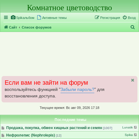
Комнатное цветоводство
Регистрация
Spikальбом
Активные темы
Р
е
г
и
с
т
р
а
ц
и
я
Вход
П
Сайт
Список форумов
о
и
с
к
Если вам не зайти на форум
воспользуйтесь функцией "
Забыли пароль?
" для
восстановления доступа.
Текущее время: Вс авг 09, 2026 17:18
Последние темы
Продажа, покупка, обмен хищных растений и семян
Lunatik
[1007]
Нефролепис (Nephrolepis)
Spika
[12]