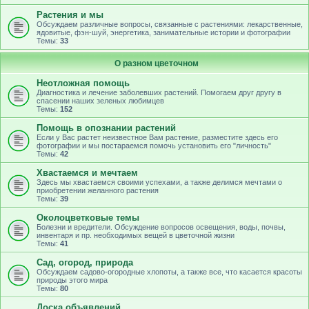
Растения и мы
Обсуждаем различные вопросы, связанные с растениями: лекарственные,
ядовитые, фэн-шуй, энергетика, занимательные истории и фотографии
Темы:
33
О разном цветочном
Неотложная помощь
Диагностика и лечение заболевших растений. Помогаем друг другу в
спасении наших зеленых любимцев
Темы:
152
Помощь в опознании растений
Если у Вас растет неизвестное Вам растение, разместите здесь его
фотографии и мы постараемся помочь установить его "личность"
Темы:
42
Хвастаемся и мечтаем
Здесь мы хвастаемся своими успехами, а также делимся мечтами о
приобретении желанного растения
Темы:
39
Околоцветковые темы
Болезни и вредители. Обсуждение вопросов освещения, воды, почвы,
инвентаря и пр. необходимых вещей в цветочной жизни
Темы:
41
Сад, огород, природа
Обсуждаем садово-огородные хлопоты, а также все, что касается красоты
природы этого мира
Темы:
80
Доска объявлений