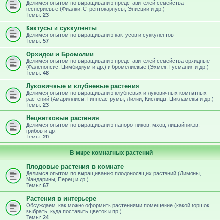
Делимся опытом по выращиванию представителей семейства
геснериевые (Фиалки, Стрептокарпусы, Эписции и др.)
Темы:
23
Кактусы и суккуленты
Делимся опытом по выращиванию кактусов и суккулентов
Темы:
57
Орхидеи и Бромелии
Делимся опытом по выращиванию представителей семейства орхидные
(Фаленопсис, Цимбидиум и др.) и бромелиевые (Эхмея, Гусмания и др.)
Темы:
48
Луковичные и клубневые растения
Делимся опытом по выращиванию клубневых и луковичных комнатных
растений (Амариллисы, Гиппеаструмы, Лилии, Кислицы, Цикламены и др.)
Темы:
23
Нецветковые растения
Делимся опытом по выращиванию папоротников, мхов, лишайников,
грибов и др.
Темы:
20
В мире комнатных растений
Плодовые растения в комнате
Делимся опытом по выращиванию плодоносящих растений (Лимоны,
Мандарины, Перец и др.)
Темы:
67
Растения в интерьере
Обсуждаем, как можно оформить растениями помещение (какой горшок
выбрать, куда поставить цветок и пр.)
Темы:
24