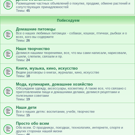
Размещение частных объявлений о покупке, продаже, обмене растений и
сопутствующих принадлежностей
Темы:
45
Побеседуем
Домашние питомцы
Все о наших любимых питомцах - собаках, кошках, птичках, рыбках и о
всех, кого вы содержите
Темы:
26
Наше творчество
Делимся нашими творениями, все, что мы сами написали, нарисовали,
сшили, слепили, связали и пр.
Темы:
24
Книги, музыка, кино, искусство
Ведем разговоры о книгах, журналах, кино, искусстве
Темы:
18
Мода, кулинария, домашнее хозяйство
Обсуждаем одежду, аксессуары, косметику. А также все, что связано с
приготовлением пищи и домашними делами, делимся рецептами и
полезными советами
Темы:
19
Наши дети
Все о наших детях: воспитании, учебе, творчестве
Темы:
15
Просто обо всем
Обо всем. О праздниках, поездках, технологиях, интернете, спорте и
других сторонах нашей жизни
Темы:
46