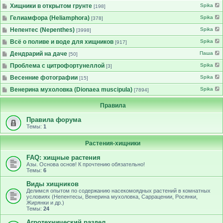
Хищники в открытом грунте
Spika
[198]
Гелиамфора (Heliamphora)
Spika
[378]
Непентес (Nepenthes)
Spika
[3998]
Всё о поливе и воде для хищников
Spika
[917]
Дендрарий на даче
Паша
[50]
Проблема с цитрофортунеллой
Spika
[3]
Весенние фотографии
Spika
[15]
Венерина мухоловка (Dionaea muscipula)
Spika
[7894]
Правила
Правила форума
Темы:
1
Растения-хищники
FAQ: хищные растения
Азы. Основа основ! К прочтению обязательно!
Темы:
6
Виды хищников
Делимся опытом по содержанию насекомоядных растений в комнатных
условиях (Непентесы, Венерина мухоловка, Саррацении, Росянки,
Жирянки и др.)
Темы:
24
Агротехнический раздел