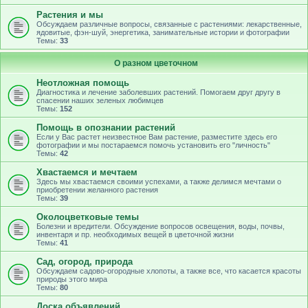
Растения и мы
Обсуждаем различные вопросы, связанные с растениями: лекарственные,
ядовитые, фэн-шуй, энергетика, занимательные истории и фотографии
Темы:
33
О разном цветочном
Неотложная помощь
Диагностика и лечение заболевших растений. Помогаем друг другу в
спасении наших зеленых любимцев
Темы:
152
Помощь в опознании растений
Если у Вас растет неизвестное Вам растение, разместите здесь его
фотографии и мы постараемся помочь установить его "личность"
Темы:
42
Хвастаемся и мечтаем
Здесь мы хвастаемся своими успехами, а также делимся мечтами о
приобретении желанного растения
Темы:
39
Околоцветковые темы
Болезни и вредители. Обсуждение вопросов освещения, воды, почвы,
инвентаря и пр. необходимых вещей в цветочной жизни
Темы:
41
Сад, огород, природа
Обсуждаем садово-огородные хлопоты, а также все, что касается красоты
природы этого мира
Темы:
80
Доска объявлений