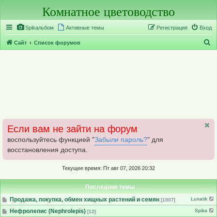
Комнатное цветоводство
Регистрация
Spikальбом
Активные темы
Р
е
г
и
с
т
р
а
ц
и
я
Вход
П
Сайт
Список форумов
о
и
с
к
Если вам не зайти на форум
воспользуйтесь функцией "
Забыли пароль?
" для
восстановления доступа.
Текущее время: Пт авг 07, 2026 20:32
Последние темы
Продажа, покупка, обмен хищных растений и семян
Lunatik
[1007]
Нефролепис (Nephrolepis)
Spika
[12]