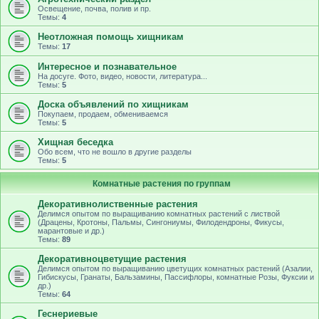
Освещение, почва, полив и пр.
Темы:
4
Неотложная помощь хищникам
Темы:
17
Интересное и познавательное
На досуге. Фото, видео, новости, литература...
Темы:
5
Доска объявлений по хищникам
Покупаем, продаем, обмениваемся
Темы:
5
Хищная беседка
Обо всем, что не вошло в другие разделы
Темы:
5
Комнатные растения по группам
Декоративнолиственные растения
Делимся опытом по выращиванию комнатных растений с листвой
(Драцены, Кротоны, Пальмы, Сингониумы, Филодендроны, Фикусы,
марантовые и др.)
Темы:
89
Декоративноцветущие растения
Делимся опытом по выращиванию цветущих комнатных растений (Азалии,
Гибискусы, Гранаты, Бальзамины, Пассифлоры, комнатные Розы, Фуксии и
др.)
Темы:
64
Геснериевые