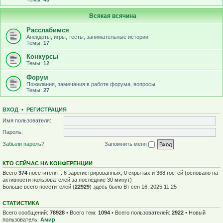
Всякая всячина
Расслабимся
Анекдоты, игры, тесты, занимательные истории
Темы:
17
Конкурсы
Темы:
12
Форум
Пожелания, замечания в работе форума, вопросы
Темы:
27
ВХОД
•
Р
Е
Г
И
С
Т
Р
А
Ц
И
Я
Имя пользователя:
Пароль:
Забыли пароль?
Запомнить меня
КТО СЕЙЧАС НА КОНФЕРЕНЦИИ
Всего
374
посетителя :: 6 зарегистрированных, 0 скрытых и 368 гостей (основано на
активности пользователей за последние 30 минут)
Больше всего посетителей (
22929
) здесь было Вт сен 16, 2025 11:25
СТАТИСТИКА
Всего сообщений:
78928
• Всего тем:
1094
• Всего пользователей:
2922
• Новый
пользователь:
Амир