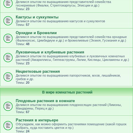
Делимся опытом по выращиванию представителей семейства
геснериевые (Фиалки, Стрептокарпусы, Эписции и др.)
Темы:
23
Кактусы и суккуленты
Делимся опытом по выращиванию кактусов и суккулентов
Темы:
57
Орхидеи и Бромелии
Делимся опытом по выращиванию представителей семейства орхидные
(Фаленопсис, Цимбидиум и др.) и бромелиевые (Эхмея, Гусмания и др.)
Темы:
48
Луковичные и клубневые растения
Делимся опытом по выращиванию клубневых и луковичных комнатных
растений (Амариллисы, Гиппеаструмы, Лилии, Кислицы, Цикламены и др.)
Темы:
23
Нецветковые растения
Делимся опытом по выращиванию папоротников, мхов, лишайников,
грибов и др.
Темы:
20
В мире комнатных растений
Плодовые растения в комнате
Делимся опытом по выращиванию плодоносящих растений (Лимоны,
Мандарины, Перец и др.)
Темы:
67
Растения в интерьере
Обсуждаем, как можно оформить растениями помещение (какой горшок
выбрать, куда поставить цветок и пр.)
Темы:
24