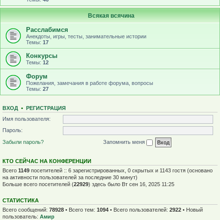
Всякая всячина
Расслабимся
Анекдоты, игры, тесты, занимательные истории
Темы:
17
Конкурсы
Темы:
12
Форум
Пожелания, замечания в работе форума, вопросы
Темы:
27
ВХОД
•
Р
Е
Г
И
С
Т
Р
А
Ц
И
Я
Имя пользователя:
Пароль:
Забыли пароль?
Запомнить меня
КТО СЕЙЧАС НА КОНФЕРЕНЦИИ
Всего
1149
посетителей :: 6 зарегистрированных, 0 скрытых и 1143 гостя (основано
на активности пользователей за последние 30 минут)
Больше всего посетителей (
22929
) здесь было Вт сен 16, 2025 11:25
СТАТИСТИКА
Всего сообщений:
78928
• Всего тем:
1094
• Всего пользователей:
2922
• Новый
пользователь:
Амир