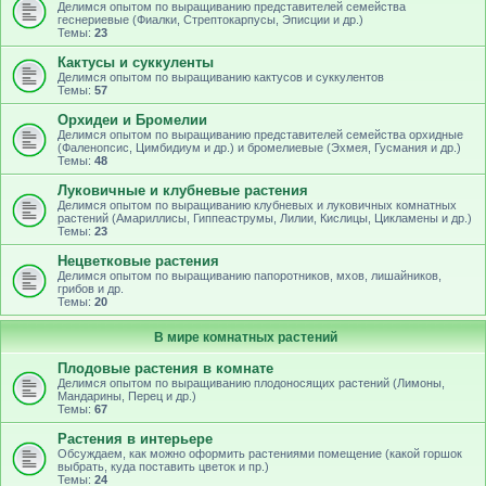
Делимся опытом по выращиванию представителей семейства
геснериевые (Фиалки, Стрептокарпусы, Эписции и др.)
Темы:
23
Кактусы и суккуленты
Делимся опытом по выращиванию кактусов и суккулентов
Темы:
57
Орхидеи и Бромелии
Делимся опытом по выращиванию представителей семейства орхидные
(Фаленопсис, Цимбидиум и др.) и бромелиевые (Эхмея, Гусмания и др.)
Темы:
48
Луковичные и клубневые растения
Делимся опытом по выращиванию клубневых и луковичных комнатных
растений (Амариллисы, Гиппеаструмы, Лилии, Кислицы, Цикламены и др.)
Темы:
23
Нецветковые растения
Делимся опытом по выращиванию папоротников, мхов, лишайников,
грибов и др.
Темы:
20
В мире комнатных растений
Плодовые растения в комнате
Делимся опытом по выращиванию плодоносящих растений (Лимоны,
Мандарины, Перец и др.)
Темы:
67
Растения в интерьере
Обсуждаем, как можно оформить растениями помещение (какой горшок
выбрать, куда поставить цветок и пр.)
Темы:
24