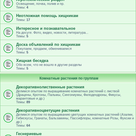
Освещение, почва, полив и пр.
Темы:
4
Неотложная помощь хищникам
Темы:
17
Интересное и познавательное
На досуге. Фото, видео, новости, литература...
Темы:
5
Доска объявлений по хищникам
Покупаем, продаем, обмениваемся
Темы:
5
Хищная беседка
Обо всем, что не вошло в другие разделы
Темы:
5
Комнатные растения по группам
Декоративнолиственные растения
Делимся опытом по выращиванию комнатных растений с листвой
(Драцены, Кротоны, Пальмы, Сингониумы, Филодендроны, Фикусы,
марантовые и др.)
Темы:
89
Декоративноцветущие растения
Делимся опытом по выращиванию цветущих комнатных растений (Азалии,
Гибискусы, Гранаты, Бальзамины, Пассифлоры, комнатные Розы, Фуксии и
др.)
Темы:
64
Геснериевые