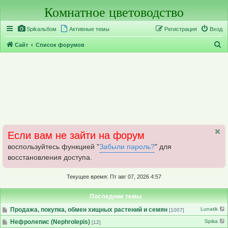
Комнатное цветоводство
Регистрация
Spikальбом
Активные темы
Р
е
г
и
с
т
р
а
ц
и
я
Вход
П
Сайт
Список форумов
о
и
с
к
Если вам не зайти на форум
воспользуйтесь функцией "
Забыли пароль?
" для
восстановления доступа.
Текущее время: Пт авг 07, 2026 4:57
Последние темы
Продажа, покупка, обмен хищных растений и семян
Lunatik
[1007]
Нефролепис (Nephrolepis)
Spika
[12]