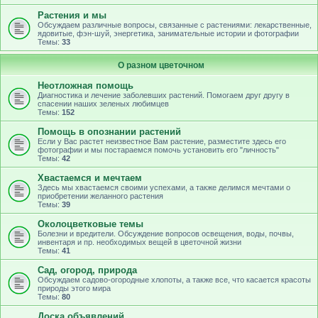
Растения и мы
Обсуждаем различные вопросы, связанные с растениями: лекарственные,
ядовитые, фэн-шуй, энергетика, занимательные истории и фотографии
Темы:
33
О разном цветочном
Неотложная помощь
Диагностика и лечение заболевших растений. Помогаем друг другу в
спасении наших зеленых любимцев
Темы:
152
Помощь в опознании растений
Если у Вас растет неизвестное Вам растение, разместите здесь его
фотографии и мы постараемся помочь установить его "личность"
Темы:
42
Хвастаемся и мечтаем
Здесь мы хвастаемся своими успехами, а также делимся мечтами о
приобретении желанного растения
Темы:
39
Околоцветковые темы
Болезни и вредители. Обсуждение вопросов освещения, воды, почвы,
инвентаря и пр. необходимых вещей в цветочной жизни
Темы:
41
Сад, огород, природа
Обсуждаем садово-огородные хлопоты, а также все, что касается красоты
природы этого мира
Темы:
80
Доска объявлений