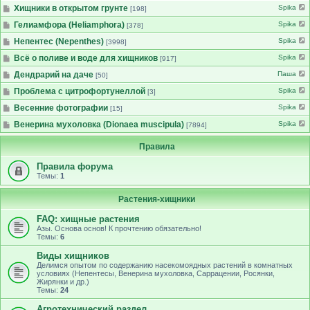
Хищники в открытом грунте
Spika
[198]
Гелиамфора (Heliamphora)
Spika
[378]
Непентес (Nepenthes)
Spika
[3998]
Всё о поливе и воде для хищников
Spika
[917]
Дендрарий на даче
Паша
[50]
Проблема с цитрофортунеллой
Spika
[3]
Весенние фотографии
Spika
[15]
Венерина мухоловка (Dionaea muscipula)
Spika
[7894]
Правила
Правила форума
Темы:
1
Растения-хищники
FAQ: хищные растения
Азы. Основа основ! К прочтению обязательно!
Темы:
6
Виды хищников
Делимся опытом по содержанию насекомоядных растений в комнатных
условиях (Непентесы, Венерина мухоловка, Саррацении, Росянки,
Жирянки и др.)
Темы:
24
Агротехнический раздел