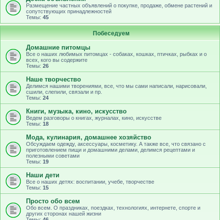
Размещение частных объявлений о покупке, продаже, обмене растений и
сопутствующих принадлежностей
Темы:
45
Побеседуем
Домашние питомцы
Все о наших любимых питомцах - собаках, кошках, птичках, рыбках и о
всех, кого вы содержите
Темы:
26
Наше творчество
Делимся нашими творениями, все, что мы сами написали, нарисовали,
сшили, слепили, связали и пр.
Темы:
24
Книги, музыка, кино, искусство
Ведем разговоры о книгах, журналах, кино, искусстве
Темы:
18
Мода, кулинария, домашнее хозяйство
Обсуждаем одежду, аксессуары, косметику. А также все, что связано с
приготовлением пищи и домашними делами, делимся рецептами и
полезными советами
Темы:
19
Наши дети
Все о наших детях: воспитании, учебе, творчестве
Темы:
15
Просто обо всем
Обо всем. О праздниках, поездках, технологиях, интернете, спорте и
других сторонах нашей жизни
Темы:
46