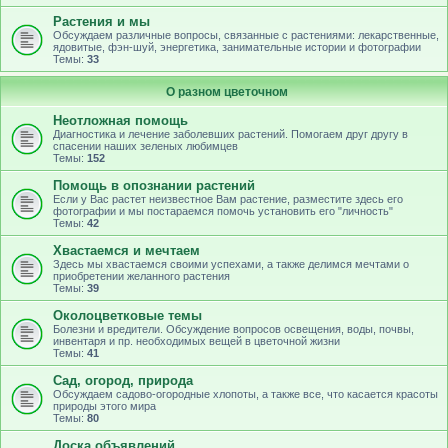
Растения и мы
Обсуждаем различные вопросы, связанные с растениями: лекарственные,
ядовитые, фэн-шуй, энергетика, занимательные истории и фотографии
Темы:
33
О разном цветочном
Неотложная помощь
Диагностика и лечение заболевших растений. Помогаем друг другу в
спасении наших зеленых любимцев
Темы:
152
Помощь в опознании растений
Если у Вас растет неизвестное Вам растение, разместите здесь его
фотографии и мы постараемся помочь установить его "личность"
Темы:
42
Хвастаемся и мечтаем
Здесь мы хвастаемся своими успехами, а также делимся мечтами о
приобретении желанного растения
Темы:
39
Околоцветковые темы
Болезни и вредители. Обсуждение вопросов освещения, воды, почвы,
инвентаря и пр. необходимых вещей в цветочной жизни
Темы:
41
Сад, огород, природа
Обсуждаем садово-огородные хлопоты, а также все, что касается красоты
природы этого мира
Темы:
80
Доска объявлений