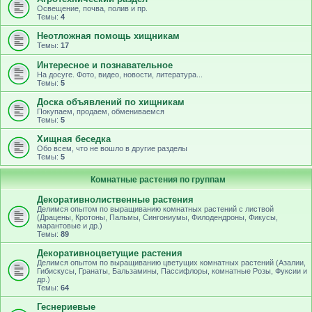
Освещение, почва, полив и пр.
Темы:
4
Неотложная помощь хищникам
Темы:
17
Интересное и познавательное
На досуге. Фото, видео, новости, литература...
Темы:
5
Доска объявлений по хищникам
Покупаем, продаем, обмениваемся
Темы:
5
Хищная беседка
Обо всем, что не вошло в другие разделы
Темы:
5
Комнатные растения по группам
Декоративнолиственные растения
Делимся опытом по выращиванию комнатных растений с листвой
(Драцены, Кротоны, Пальмы, Сингониумы, Филодендроны, Фикусы,
марантовые и др.)
Темы:
89
Декоративноцветущие растения
Делимся опытом по выращиванию цветущих комнатных растений (Азалии,
Гибискусы, Гранаты, Бальзамины, Пассифлоры, комнатные Розы, Фуксии и
др.)
Темы:
64
Геснериевые