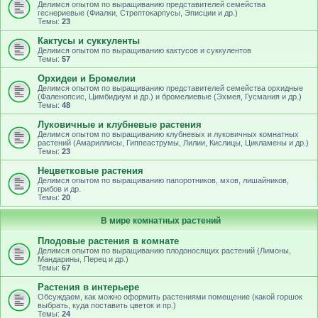
Делимся опытом по выращиванию представителей семейства
геснериевые (Фиалки, Стрептокарпусы, Эписции и др.)
Темы:
23
Кактусы и суккуленты
Делимся опытом по выращиванию кактусов и суккулентов
Темы:
57
Орхидеи и Бромелии
Делимся опытом по выращиванию представителей семейства орхидные
(Фаленопсис, Цимбидиум и др.) и бромелиевые (Эхмея, Гусмания и др.)
Темы:
48
Луковичные и клубневые растения
Делимся опытом по выращиванию клубневых и луковичных комнатных
растений (Амариллисы, Гиппеаструмы, Лилии, Кислицы, Цикламены и др.)
Темы:
23
Нецветковые растения
Делимся опытом по выращиванию папоротников, мхов, лишайников,
грибов и др.
Темы:
20
В мире комнатных растений
Плодовые растения в комнате
Делимся опытом по выращиванию плодоносящих растений (Лимоны,
Мандарины, Перец и др.)
Темы:
67
Растения в интерьере
Обсуждаем, как можно оформить растениями помещение (какой горшок
выбрать, куда поставить цветок и пр.)
Темы:
24