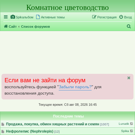
Комнатное цветоводство
Регистрация
Spikальбом
Активные темы
Р
е
г
и
с
т
р
а
ц
и
я
Вход
П
Сайт
Список форумов
о
и
с
к
Если вам не зайти на форум
воспользуйтесь функцией "
Забыли пароль?
" для
восстановления доступа.
Текущее время: Сб авг 08, 2026 16:45
Последние темы
Продажа, покупка, обмен хищных растений и семян
Lunatik
[1007]
Нефролепис (Nephrolepis)
Spika
[12]