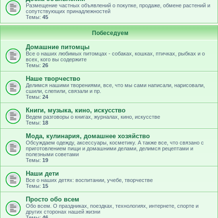
Размещение частных объявлений о покупке, продаже, обмене растений и
сопутствующих принадлежностей
Темы:
45
Побеседуем
Домашние питомцы
Все о наших любимых питомцах - собаках, кошках, птичках, рыбках и о
всех, кого вы содержите
Темы:
26
Наше творчество
Делимся нашими творениями, все, что мы сами написали, нарисовали,
сшили, слепили, связали и пр.
Темы:
24
Книги, музыка, кино, искусство
Ведем разговоры о книгах, журналах, кино, искусстве
Темы:
18
Мода, кулинария, домашнее хозяйство
Обсуждаем одежду, аксессуары, косметику. А также все, что связано с
приготовлением пищи и домашними делами, делимся рецептами и
полезными советами
Темы:
19
Наши дети
Все о наших детях: воспитании, учебе, творчестве
Темы:
15
Просто обо всем
Обо всем. О праздниках, поездках, технологиях, интернете, спорте и
других сторонах нашей жизни
Темы:
46