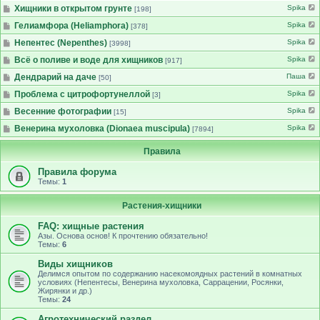
Хищники в открытом грунте
Spika
[198]
Гелиамфора (Heliamphora)
Spika
[378]
Непентес (Nepenthes)
Spika
[3998]
Всё о поливе и воде для хищников
Spika
[917]
Дендрарий на даче
Паша
[50]
Проблема с цитрофортунеллой
Spika
[3]
Весенние фотографии
Spika
[15]
Венерина мухоловка (Dionaea muscipula)
Spika
[7894]
Правила
Правила форума
Темы:
1
Растения-хищники
FAQ: хищные растения
Азы. Основа основ! К прочтению обязательно!
Темы:
6
Виды хищников
Делимся опытом по содержанию насекомоядных растений в комнатных
условиях (Непентесы, Венерина мухоловка, Саррацении, Росянки,
Жирянки и др.)
Темы:
24
Агротехнический раздел