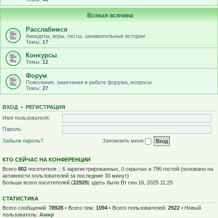
Всякая всячина
Расслабимся
Анекдоты, игры, тесты, занимательные истории
Темы:
17
Конкурсы
Темы:
12
Форум
Пожелания, замечания в работе форума, вопросы
Темы:
27
ВХОД
•
Р
Е
Г
И
С
Т
Р
А
Ц
И
Я
Имя пользователя:
Пароль:
Забыли пароль?
Запомнить меня
КТО СЕЙЧАС НА КОНФЕРЕНЦИИ
Всего
802
посетителя :: 6 зарегистрированных, 0 скрытых и 796 гостей (основано на
активности пользователей за последние 30 минут)
Больше всего посетителей (
22929
) здесь было Вт сен 16, 2025 11:25
СТАТИСТИКА
Всего сообщений:
78928
• Всего тем:
1094
• Всего пользователей:
2922
• Новый
пользователь:
Амир