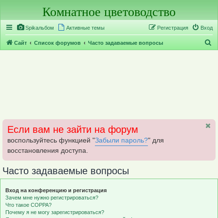
Комнатное цветоводство
Регистрация
Spikальбом
Активные темы
Р
е
г
и
с
т
р
а
ц
и
я
Вход
П
Сайт
Список форумов
Часто задаваемые вопросы
о
и
с
к
Если вам не зайти на форум
воспользуйтесь функцией "
Забыли пароль?
" для
восстановления доступа.
Часто задаваемые вопросы
Вход на конференцию и регистрация
Зачем мне нужно регистрироваться?
Что такое COPPA?
Почему я не могу зарегистрироваться?