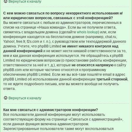
Вернуться к началу
С кем можно связаться по вопросу некорректного использования и/
или юридических вопросов, связанных с этой конференцией?
Вы можете связаться с любым из администраторов, перечисленных в
списке на странице «Наша команда». Если вы не получили ответа,
свяжитесь с владельцем домена (сделайте
whois lookup
) или, если
конференция находится на бесплатном домене (например, chat.ru,
Yahoo!, free.fr, f2s.com и т. п.), с руководством или техподдержкой данного
домена. Учтите, что phpBB Limited
не имеет никакого контроля над
данной конференцией
и не может нести никакой ответственности за то,
кем и как данная конференция используется. Не обращайтесь к phpBB
Limited по юридическим вопросам (о приостановке работы конференции,
ответственности за неё и т. д.), которые
не относятся напрямую
к сайту
phpBB.com или которые частично относятся к программному
обеспечению phpBB Limited. Если же вы всё-таки пошлёте email в адрес
phpBB Limited об использовании данной конференции
третьей стороной
,
то не ждите подробного письма, или вы можете вообще не получить
ответа.
Вернуться к началу
Как мне связаться с администратором конференции?
Все пользователи данной конференции могут использовать
соответствующую форму на странице «Связаться с администрацией»,
если данная функция включена администратором.
Зарегистрированные пользователи также могут воспользоваться