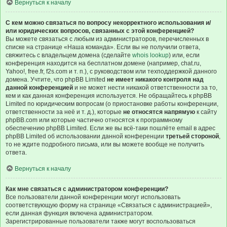
Вернуться к началу
С кем можно связаться по вопросу некорректного использования и/
или юридических вопросов, связанных с этой конференцией?
Вы можете связаться с любым из администраторов, перечисленных в
списке на странице «Наша команда». Если вы не получили ответа,
свяжитесь с владельцем домена (сделайте
whois lookup
) или, если
конференция находится на бесплатном домене (например, chat.ru,
Yahoo!, free.fr, f2s.com и т. п.), с руководством или техподдержкой данного
домена. Учтите, что phpBB Limited
не имеет никакого контроля над
данной конференцией
и не может нести никакой ответственности за то,
кем и как данная конференция используется. Не обращайтесь к phpBB
Limited по юридическим вопросам (о приостановке работы конференции,
ответственности за неё и т. д.), которые
не относятся напрямую
к сайту
phpBB.com или которые частично относятся к программному
обеспечению phpBB Limited. Если же вы всё-таки пошлёте email в адрес
phpBB Limited об использовании данной конференции
третьей стороной
,
то не ждите подробного письма, или вы можете вообще не получить
ответа.
Вернуться к началу
Как мне связаться с администратором конференции?
Все пользователи данной конференции могут использовать
соответствующую форму на странице «Связаться с администрацией»,
если данная функция включена администратором.
Зарегистрированные пользователи также могут воспользоваться