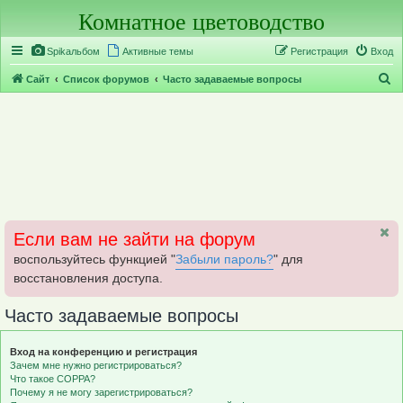
Комнатное цветоводство
Регистрация
Spikальбом
Активные темы
Р
е
г
и
с
т
р
а
ц
и
я
Вход
П
Сайт
Список форумов
Часто задаваемые вопросы
о
и
с
к
Если вам не зайти на форум
воспользуйтесь функцией "
Забыли пароль?
" для
восстановления доступа.
Часто задаваемые вопросы
Вход на конференцию и регистрация
Зачем мне нужно регистрироваться?
Что такое COPPA?
Почему я не могу зарегистрироваться?