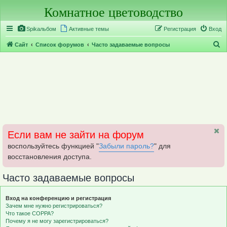
Комнатное цветоводство
Регистрация
Spikальбом
Активные темы
Р
е
г
и
с
т
р
а
ц
и
я
Вход
П
Сайт
Список форумов
Часто задаваемые вопросы
о
и
с
к
Если вам не зайти на форум
воспользуйтесь функцией "
Забыли пароль?
" для
восстановления доступа.
Часто задаваемые вопросы
Вход на конференцию и регистрация
Зачем мне нужно регистрироваться?
Что такое COPPA?
Почему я не могу зарегистрироваться?