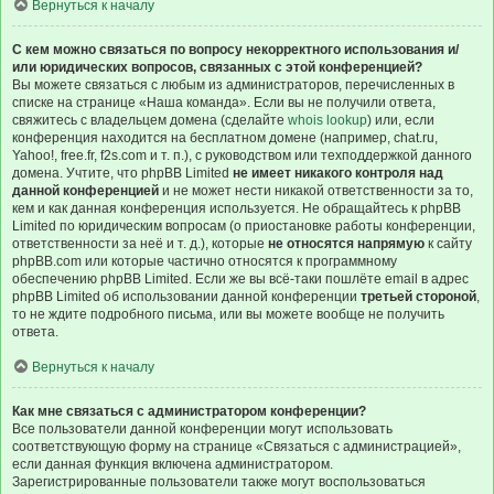
Вернуться к началу
С кем можно связаться по вопросу некорректного использования и/
или юридических вопросов, связанных с этой конференцией?
Вы можете связаться с любым из администраторов, перечисленных в
списке на странице «Наша команда». Если вы не получили ответа,
свяжитесь с владельцем домена (сделайте
whois lookup
) или, если
конференция находится на бесплатном домене (например, chat.ru,
Yahoo!, free.fr, f2s.com и т. п.), с руководством или техподдержкой данного
домена. Учтите, что phpBB Limited
не имеет никакого контроля над
данной конференцией
и не может нести никакой ответственности за то,
кем и как данная конференция используется. Не обращайтесь к phpBB
Limited по юридическим вопросам (о приостановке работы конференции,
ответственности за неё и т. д.), которые
не относятся напрямую
к сайту
phpBB.com или которые частично относятся к программному
обеспечению phpBB Limited. Если же вы всё-таки пошлёте email в адрес
phpBB Limited об использовании данной конференции
третьей стороной
,
то не ждите подробного письма, или вы можете вообще не получить
ответа.
Вернуться к началу
Как мне связаться с администратором конференции?
Все пользователи данной конференции могут использовать
соответствующую форму на странице «Связаться с администрацией»,
если данная функция включена администратором.
Зарегистрированные пользователи также могут воспользоваться