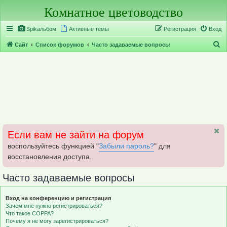
Комнатное цветоводство
Регистрация
Spikальбом
Активные темы
Р
е
г
и
с
т
р
а
ц
и
я
Вход
П
Сайт
Список форумов
Часто задаваемые вопросы
о
и
с
к
Если вам не зайти на форум
воспользуйтесь функцией "
Забыли пароль?
" для
восстановления доступа.
Часто задаваемые вопросы
Вход на конференцию и регистрация
Зачем мне нужно регистрироваться?
Что такое COPPA?
Почему я не могу зарегистрироваться?