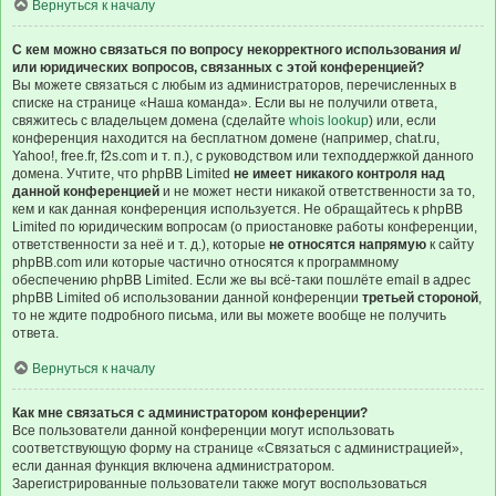
Вернуться к началу
С кем можно связаться по вопросу некорректного использования и/
или юридических вопросов, связанных с этой конференцией?
Вы можете связаться с любым из администраторов, перечисленных в
списке на странице «Наша команда». Если вы не получили ответа,
свяжитесь с владельцем домена (сделайте
whois lookup
) или, если
конференция находится на бесплатном домене (например, chat.ru,
Yahoo!, free.fr, f2s.com и т. п.), с руководством или техподдержкой данного
домена. Учтите, что phpBB Limited
не имеет никакого контроля над
данной конференцией
и не может нести никакой ответственности за то,
кем и как данная конференция используется. Не обращайтесь к phpBB
Limited по юридическим вопросам (о приостановке работы конференции,
ответственности за неё и т. д.), которые
не относятся напрямую
к сайту
phpBB.com или которые частично относятся к программному
обеспечению phpBB Limited. Если же вы всё-таки пошлёте email в адрес
phpBB Limited об использовании данной конференции
третьей стороной
,
то не ждите подробного письма, или вы можете вообще не получить
ответа.
Вернуться к началу
Как мне связаться с администратором конференции?
Все пользователи данной конференции могут использовать
соответствующую форму на странице «Связаться с администрацией»,
если данная функция включена администратором.
Зарегистрированные пользователи также могут воспользоваться