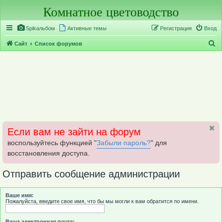
Комнатное цветоводство
Регистрация
Spikальбом
Активные темы
Р
е
г
и
с
т
р
а
ц
и
я
Вход
П
Сайт
Список форумов
о
и
с
к
Если вам не зайти на форум
воспользуйтесь функцией "
Забыли пароль?
" для
восстановления доступа.
Отправить сообщение администрации
Ваше имя:
Пожалуйста, введите свое имя, что бы мы могли к вам обратится по имени.
Ваша электронная почта: