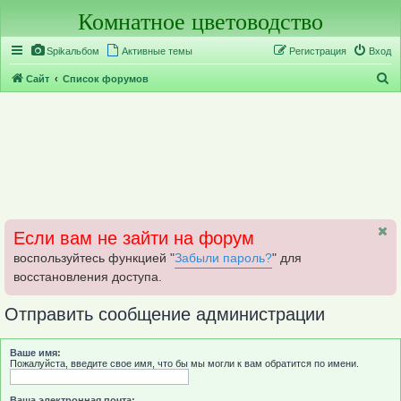
Комнатное цветоводство
Регистрация
Spikальбом
Активные темы
Р
е
г
и
с
т
р
а
ц
и
я
Вход
П
Сайт
Список форумов
о
и
с
к
Если вам не зайти на форум
воспользуйтесь функцией "
Забыли пароль?
" для
восстановления доступа.
Отправить сообщение администрации
Ваше имя:
Пожалуйста, введите свое имя, что бы мы могли к вам обратится по имени.
Ваша электронная почта: