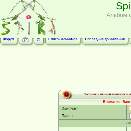
Sp
Альбом 
Форум
@
Список альбомов
Последние добавления
Введите имя пользователя и п
Внимание! Ваш 
Имя (ник)
Пароль
За