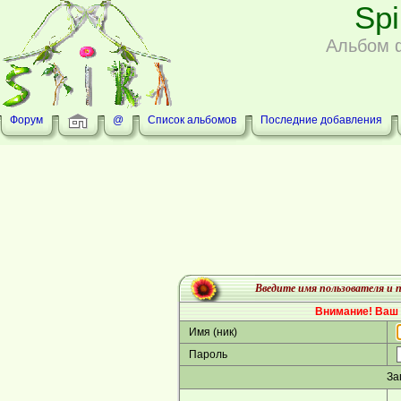
Sp
Альбом 
Форум
@
Список альбомов
Последние добавления
Введите имя пользователя и п
Внимание! Ваш 
Имя (ник)
Пароль
За