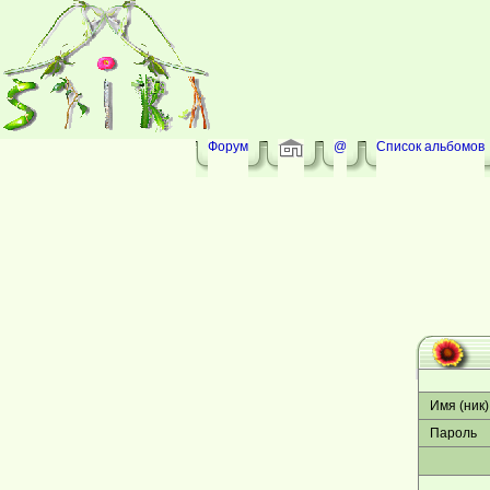
Форум
@
Список альбомов
Имя (ник)
Пароль