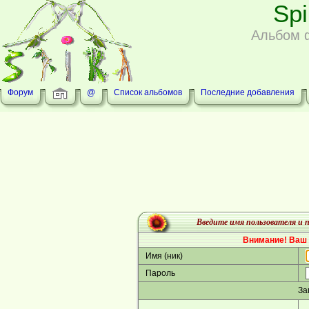
Sp
Альбом 
Форум
@
Список альбомов
Последние добавления
Введите имя пользователя и п
Внимание! Ваш 
Имя (ник)
Пароль
За