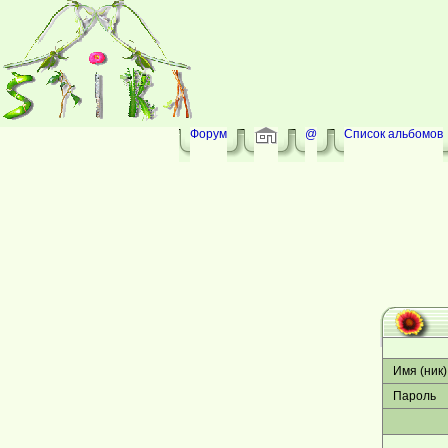
Форум
@
Список альбомов
Имя (ник)
Пароль